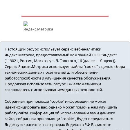
Настоящий ресурс использует сервис веб-аналитики
Яндекс.Метрика, предоставляемый компанией ООО "Яндекс"
(119021, Россия, Москва, ул. Л. Толстого, 16 (далее — Яндекс)).
Сервис Яндекс.Метрика использует файлы "cookie" с целью сбора
технических данных посетителей для обеспечения
работоспособности и улучшения качества обслуживания.
ПОЛИТИКА
ОБЩЕСТВО
СПОРТ
Продолжая использовать ресурс, Вы автоматически
ЭКОНОМИКА
ЗДРАВООХРАНЕНИЕ
соглашаетесь с использованием данных технологий.
СЕЛЬСКОЕ ХОЗЯЙСТВО
12+ © 2018 Armizon72.ру. Главный редактор:
Собранная при помощи "cookie" информация не может
Мелешко Владимир Михайлович. Учредитель:
идентифицировать вас, однако может помочь нам улучшить
АНО «ИИЦ «Армизонский вестник». E-mail:
работу сайта. Информация об использовании вами данного
armizon_gazeta@obl72.ru
Регистрационный
сайта, собранная при помощи "cookie", будет передаваться
номер СМИ ЭЛ № ФС77-66939 от 25.08.2016 г.
Яндексу и храниться на серверах Яндекса в РФ. Вы можете
выдано Федеральной службой по надзору в