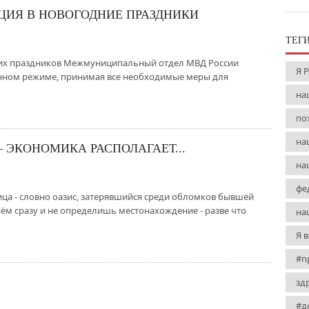
ИЦИЯ В НОВОГОДНИЕ ПРАЗДНИКИ
ТЕГ
ких праздников Межмуниципальный отдел МВД России
Я 
енном режиме, принимая все необходимые меры для
на
по
на
 ЭКОНОМИКА РАСПОЛАГАЕТ...
на
фе
ица - словно оазис, затерявшийся среди обломков бывшей
нём сразу и не определишь местонахождение - разве что
на
Я 
#п
зд
#д