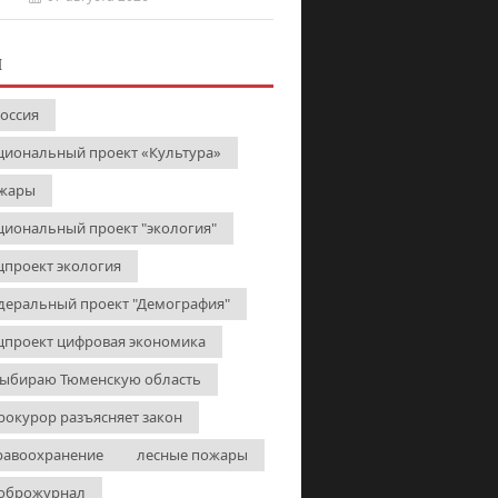
И
Россия
циональный проект «Культура»
жары
циональный проект "экология"
цпроект экология
деральный проект "Демография"
цпроект цифровая экономика
выбираю Тюменскую область
рокурор разъясняет закон
равоохранение
лесные пожары
оброжурнал