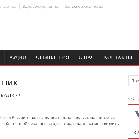
ономика
Здравоохранение
Сельское хозяйство
АУДИО
ОБЪЯВЛЕНИЯ
О НАС
КОНТАКТЫ
тник
БАЛКЕ!
CОЦ
онов России теплая, следовательно - лед устанавливается
о собственной безопасности, не взирая на желание наловить
ПОС