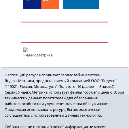
Настоящий ресурс использует сервис веб-аналитики
Яндекс.Метрика, предоставляемый компанией ООО "Яндекс"
(119021, Россия, Москва, ул. Л. Толстого, 16 (далее — Яндекс)).
Сервис Яндекс.Метрика использует файлы "cookie" с целью сбора
технических данных посетителей для обеспечения
работоспособности и улучшения качества обслуживания.
ПОЛИТИКА
ОБЩЕСТВО
СПОРТ
Продолжая использовать ресурс, Вы автоматически
ЭКОНОМИКА
ЗДРАВООХРАНЕНИЕ
соглашаетесь с использованием данных технологий.
СЕЛЬСКОЕ ХОЗЯЙСТВО
12+ © 2018 Armizon72.ру. Главный редактор:
Собранная при помощи "cookie" информация не может