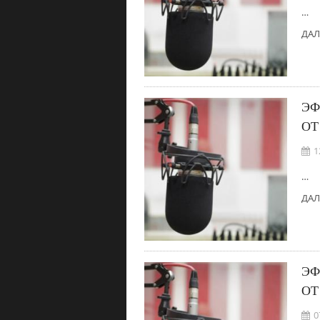
…
ДАЛ
ЭФ
ОТ
1
…
ДАЛ
ЭФ
ОТ
0