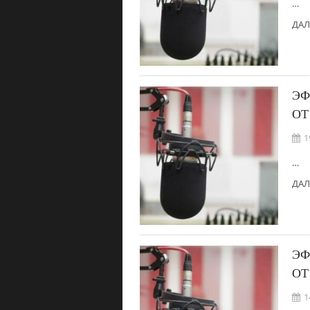
…
ДАЛ
ЭФ
ОТ
1
…
ДАЛ
ЭФ
ОТ
1