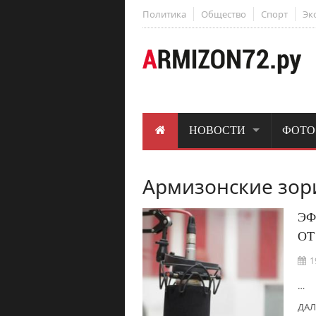
Политика
Общество
Спорт
Эк
НОВОСТИ
ФОТО
Армизонские зор
ЭФ
ОТ
1
…
ДАЛ