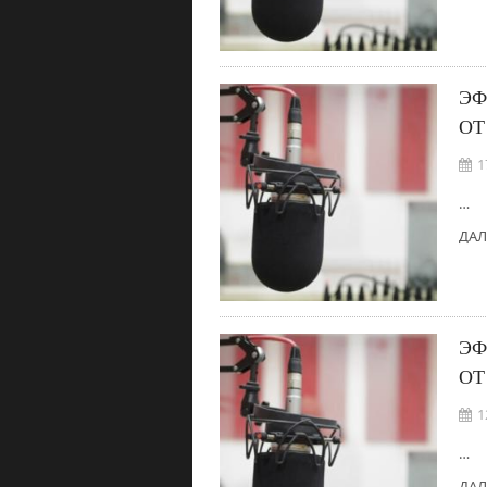
ЭФ
ОТ
1
…
ДАЛ
ЭФ
ОТ
1
…
ДАЛ