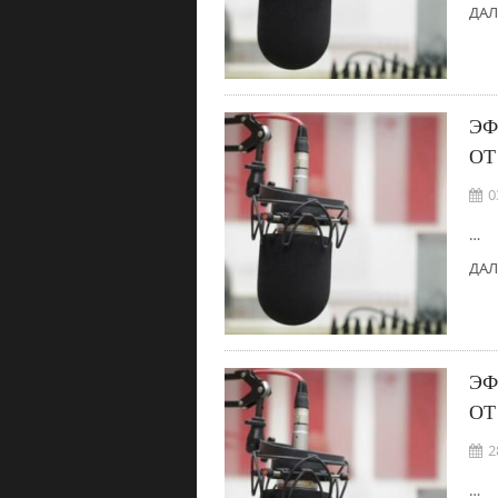
ДАЛ
ЭФ
ОТ
0
…
ДАЛ
ЭФ
ОТ
2
…