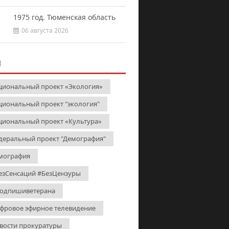
1975 год. Тюменская область
06 августа 2026
И
циональный проект «Экология»
циональный проект "экология"
циональный проект «Культура»
деральный проект "Демография"
мография
езСенсаций #БезЦензуры
одпишиветерана
фровое эфирное телевидение
вости прокуратуры