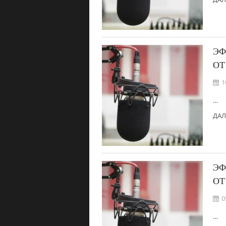
ЭФ
ОТ
1
…
ДАЛ
ЭФ
ОТ
0
…