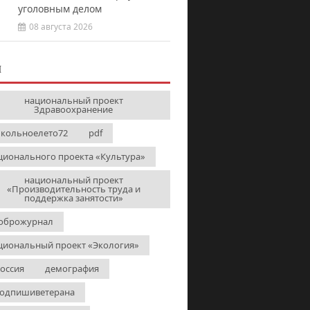
уголовным делом
08 августа 2026
И
национальный проект
Здравоохранение
кольноелето72
pdf
ционального проекта «Культура»
национальный проект
«Производительность труда и
поддержка занятости»
оброжурнал
циональный проект «Экология»
Россия
демография
одпишиветерана