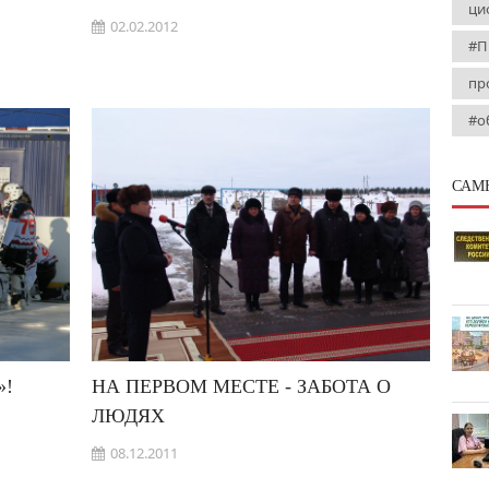
ци
02.02.2012
#П
пр
#о
САМ
»!
НА ПЕРВОМ МЕСТЕ - ЗАБОТА О
ЛЮДЯХ
08.12.2011