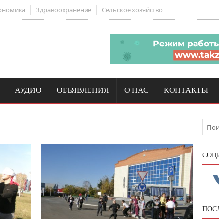
ономика
Здравоохранение
Сельское хозяйство
АУДИО
ОБЪЯВЛЕНИЯ
О НАС
КОНТАКТЫ
CОЦ
ПОС