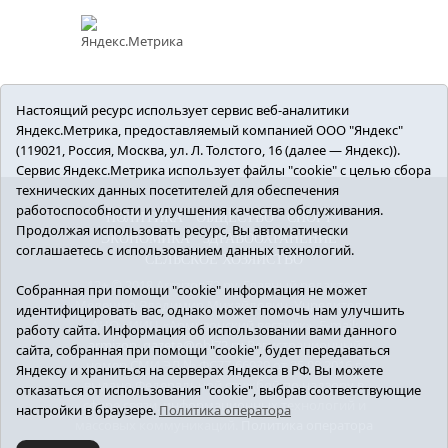
Настоящий ресурс использует сервис веб-аналитики
Яндекс.Метрика, предоставляемый компанией ООО "Яндекс"
(119021, Россия, Москва, ул. Л. Толстого, 16 (далее — Яндекс)).
Сервис Яндекс.Метрика использует файлы "cookie" с целью сбора
технических данных посетителей для обеспечения
работоспособности и улучшения качества обслуживания.
ПОЛИТИКА
ОБЩЕСТВО
СПОРТ
Продолжая использовать ресурс, Вы автоматически
ЭКОНОМИКА
ЗДРАВООХРАНЕНИЕ
соглашаетесь с использованием данных технологий.
СЕЛЬСКОЕ ХОЗЯЙСТВО
12+ © 2018 Armizon72.ру. Главный редактор:
Собранная при помощи "cookie" информация не может
Мелешко Владимир Михайлович. Учредитель:
идентифицировать вас, однако может помочь нам улучшить
АНО «ИИЦ «Армизонский вестник». E-mail:
работу сайта. Информация об использовании вами данного
armizon_gazeta@obl72.ru
Регистрационный
сайта, собранная при помощи "cookie", будет передаваться
номер СМИ ЭЛ № ФС77-66939 от 25.08.2016 г.
Яндексу и храниться на серверах Яндекса в РФ. Вы можете
выдано Федеральной службой по надзору в
отказаться от использования "cookie", выбрав соответствующие
сфере связи, информационных технологий и
настройки в браузере.
Политика оператора
массовых коммуникаций.
Политика оператора