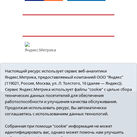
Настоящий ресурс использует сервис веб-аналитики
Яндекс.Метрика, предоставляемый компанией ООО "Яндекс"
(119021, Россия, Москва, ул. Л. Толстого, 16 (далее — Яндекс)).
Сервис Яндекс.Метрика использует файлы "cookie" с целью сбора
технических данных посетителей для обеспечения
работоспособности и улучшения качества обслуживания.
ПОЛИТИКА
ОБЩЕСТВО
СПОРТ
Продолжая использовать ресурс, Вы автоматически
ЭКОНОМИКА
ЗДРАВООХРАНЕНИЕ
соглашаетесь с использованием данных технологий.
СЕЛЬСКОЕ ХОЗЯЙСТВО
12+ © 2018 Armizon72.ру. Главный редактор:
Собранная при помощи "cookie" информация не может
Мелешко Владимир Михайлович. Учредитель:
идентифицировать вас, однако может помочь нам улучшить
АНО «ИИЦ «Армизонский вестник». E-mail: