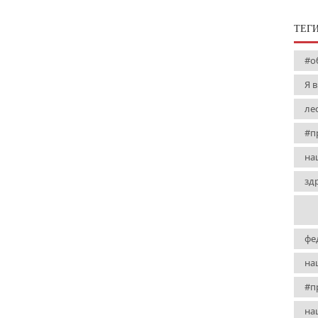
ТЕГ
#о
Я 
ле
#п
на
зд
фе
на
#п
на