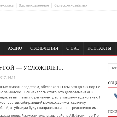
ономика
Здравоохранение
Сельское хозяйство
АУДИО
ОБЪЯВЛЕНИЯ
О НАС
КОНТАКТЫ
УГОЙ — УСЛОЖНЯЕТ...
017, 14:11
CОЦ
ым животноводством, обеспокоены тем, что до сих пор не
за молоко... Всё началось с того, что департамент АПК
док её выплаты: по регламенту, вступившему в действие с 1
о кооператив, собирающий молоко, должен сдатчику
рублей, а субсидии будут направляться непосредственно им.
ПОС
сказал первый заместитель главы района А.Е. Филиппов. По