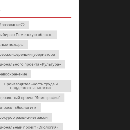
И
бразование72
выбираю Тюменскую область
сные пожары
рессконференциягубернатора
ционального проекта «Культура»
равоохранение
Производительность труда и
поддержка занятости»
деральный проект "Демография"
цпроект «Экология»
рокурор разъясняет закон
циональный проект «Экология»