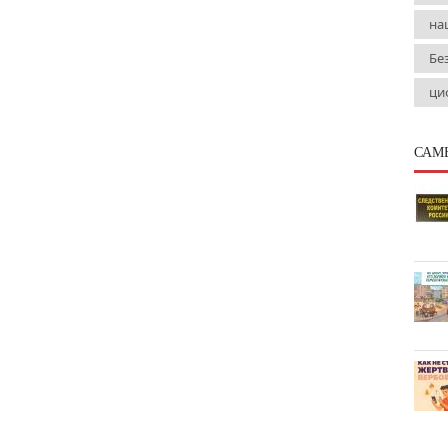
на
Бе
ци
САМ