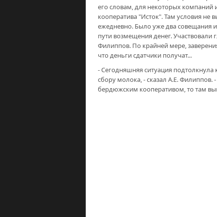
его словам, для некоторых компаний 
кооператива "Исток". Там условия не
ежедневно. Было уже два совещания и
пути возмещения денег. Участвовали г
Филиппов. По крайней мере, заверения
что деньги сдатчики получат...
- Сегодняшняя ситуация подтолкнула к
сбору молока, - сказал А.Е. Филиппов.
бердюжским кооперативом, то там вып