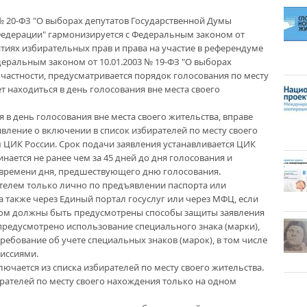
 № 20-ФЗ "О выборах депутатов Государственной Думы
едерации" гармонизируется с Федеральным законом от
нтиях избирательных прав и права на участие в референдуме
еральным законом от 10.01.2003 № 19-ФЗ "О выборах
 частности, предусматривается порядок голосования по месту
 находиться в день голосования вне места своего
 в день голосования вне места своего жительства, вправе
вление о включении в список избирателей по месту своего
 ЦИК России. Срок подачи заявления устанавливается ЦИК
нается не ранее чем за 45 дней до дня голосования и
у времени дня, предшествующего дню голосования.
телем только лично по предъявлении паспорта или
а также через Единый портал госуслуг или через МФЦ, если
ком должны быть предусмотрены способы защиты заявления
 предусмотрено использование специального знака (марки),
ребование об учете специальных знаков (марок), в том числе
иссиями.
ючается из списка избирателей по месту своего жительства.
рателей по месту своего нахождения только на одном