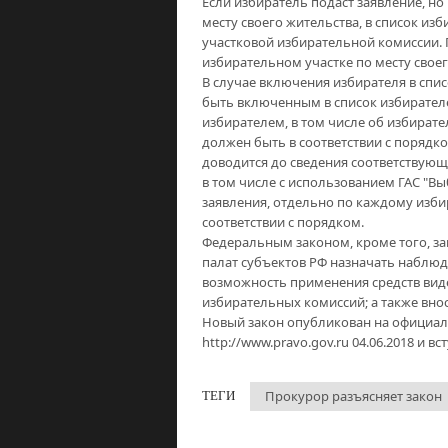
Если избиратель подаст заявление, но
месту своего жительства, в список и
участковой избирательной комиссии. П
избирательном участке по месту свое
В случае включения избирателя в спис
быть включенным в список избирател
избирателем, в том числе об избирате
должен быть в соответствии с порядко
доводится до сведения соответствую
в том числе с использованием ГАС "В
заявления, отдельно по каждому изби
соответствии с порядком.
Федеральным законом, кроме того, з
палат субъектов РФ назначать наблюд
возможность применения средств ви
избирательных комиссий; а также вно
Новый закон опубликован на официа
http://www.pravo.gov.ru
04.06.2018 и вс
Прокурор разъясняет закон
ТЕГИ