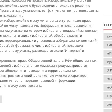
 в день голосования придет на избирательный участок по
збирателей его можно будет включить только по решению
ри этом надо установить тот факт, что он не проголосовал на
го нахождения.
ок избирателей по месту жительства он утрачивает право
ей по месту нахождения. Информация о подаче заявления
ТЕГ
льном участке, на котором избиратель, подавший заявление,
м включен в список избирателей, обрабатывается и
ку
щих территориальных и участковых избирательных комиссий,
на
ыборы". Информация о числе избирателей, подавших
рательному участку размещается в сети "Интернет" в
#П
акрепляется право Общественной палаты РФ и общественных
пр
ателей в избирательные комиссии; предусматривается
Я 
деонаблюдения в помещениях территориальных
сится ряд изменений юридико-технического характера.
#Б
льном интернет-портале правовой информации
тупил в силу в этот же день.
#о
Пр
ле