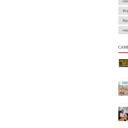
на
#п
#д
на
САМ