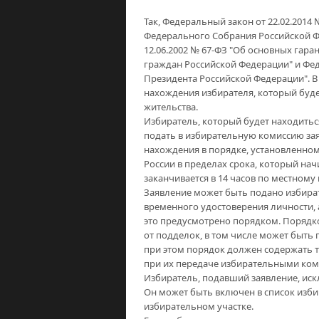
Так, Федеральный закон от 22.02.2014
Федерального Собрания Российской Ф
12.06.2002 № 67-ФЗ "Об основных гара
граждан Российской Федерации" и Фед
Президента Российской Федерации". В
нахождения избирателя, который будет
жительства.
Избиратель, который будет находиться
подать в избирательную комиссию зая
нахождения в порядке, установленном
России в пределах срока, который начи
заканчивается в 14 часов по местном
Заявление может быть подано избира
временного удостоверения личности, 
это предусмотрено порядком. Поряд
от подделок, в том числе может быть
при этом порядок должен содержать т
при их передаче избирательными ком
Избиратель, подавший заявление, искл
Он может быть включен в список изби
избирательном участке.