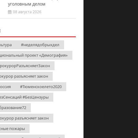
уголовным делом
08 августа 2026
И
льтура
#неделядобрыхдел
циональный проект «Демография»
рокурорРазъясняетЗакон
окурор разъясняет закон
Россия
#Тюменскоелето2020
езСенсаций #БезЦензуры
бразование72
окурор разъясняет закон
сные пожары