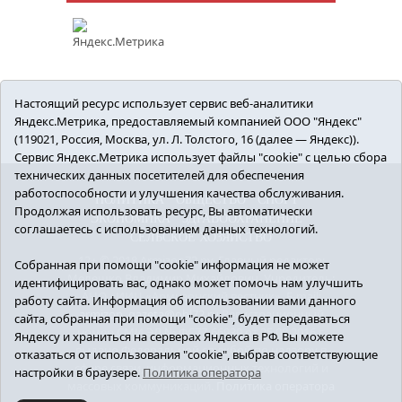
Настоящий ресурс использует сервис веб-аналитики
Яндекс.Метрика, предоставляемый компанией ООО "Яндекс"
(119021, Россия, Москва, ул. Л. Толстого, 16 (далее — Яндекс)).
Сервис Яндекс.Метрика использует файлы "cookie" с целью сбора
технических данных посетителей для обеспечения
работоспособности и улучшения качества обслуживания.
ПОЛИТИКА
ОБЩЕСТВО
СПОРТ
Продолжая использовать ресурс, Вы автоматически
ЭКОНОМИКА
ЗДРАВООХРАНЕНИЕ
соглашаетесь с использованием данных технологий.
СЕЛЬСКОЕ ХОЗЯЙСТВО
12+ © 2018 Armizon72.ру. Главный редактор:
Собранная при помощи "cookie" информация не может
Мелешко Владимир Михайлович. Учредитель:
идентифицировать вас, однако может помочь нам улучшить
АНО «ИИЦ «Армизонский вестник». E-mail:
работу сайта. Информация об использовании вами данного
armizon_gazeta@obl72.ru
Регистрационный
сайта, собранная при помощи "cookie", будет передаваться
номер СМИ ЭЛ № ФС77-66939 от 25.08.2016 г.
Яндексу и храниться на серверах Яндекса в РФ. Вы можете
выдано Федеральной службой по надзору в
отказаться от использования "cookie", выбрав соответствующие
сфере связи, информационных технологий и
настройки в браузере.
Политика оператора
массовых коммуникаций.
Политика оператора