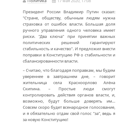
Политика
17 мая 2020, 17:08
Президент России Владимир Путин сказал:
"Стране, обществу, обычным людям нужна
страховка от ошибок власти. Большая доля
ручного управления одного человека имеет
риски. "Два ключа" при принятии важных
политических решений гарантируют
стабильность и качество". И предложил внести
поправки в Конституцию РФ о стабильности и
сбалансированности власти.
– Считаю, что благодаря поправкам, мы будем
увереннее в завтрашнем дне, – говорит
жительница села Красноорлово Алёна
Скипина. – Простые люди смогут
контролировать действия органов власти, и,
возможно, будут больше доверять им…
Совсем скоро будет всенародное голосование,
и я обязательно отдам свой голос "за", ведь я
за новую Конституцию!