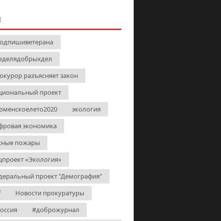
И
одпишиветерана
еделядобрыхдел
окурор разъясняет закон
циональный проект
юменскоелето2020
экология
фровая экономика
сные пожары
цпроект «Экология»
деральный проект "Демография"
f
Новости прокуратуры
Россия
#доброжурнал