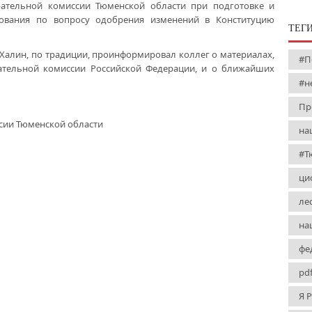
ирательной комиссии Тюменской области при подготовке и
сования по вопросу одобрения изменений в Конституцию
ТЕГ
 Халин, по традиции, проинформировал коллег о материалах,
#П
ательной комиссии Российской Федерации, и о ближайших
#н
Пр
сии Тюменской области
на
#Т
ци
ле
на
фе
pd
Я 