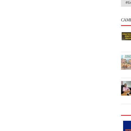
#Б
САМ