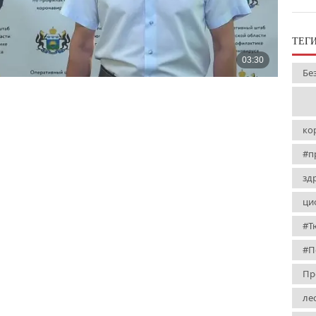
ТЕГ
Бе
ко
#п
зд
ци
#Т
#П
Пр
ле