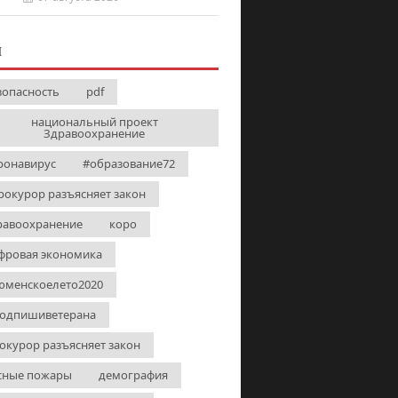
И
зопасность
pdf
национальный проект
Здравоохранение
ронавирус
#образование72
рокурор разъясняет закон
равоохранение
коро
фровая экономика
юменскоелето2020
одпишиветерана
окурор разъясняет закон
сные пожары
демография