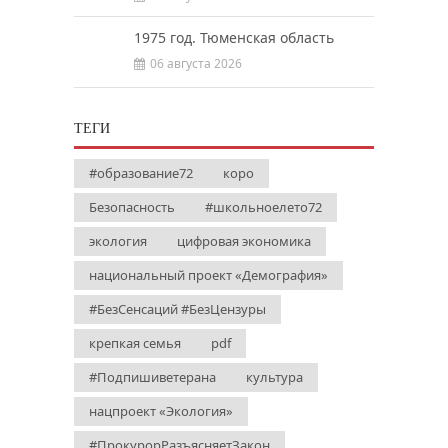
1975 год. Тюменская область
06 августа 2026
ТЕГИ
#образование72
коро
Безопасность
#школьноелето72
экология
цифровая экономика
национальный проект «Демография»
#БезСенсаций #БезЦензуры
крепкая семья
pdf
#Подпишиветерана
культура
нацпроект «Экология»
#ПрокурорРазъясняетЗакон