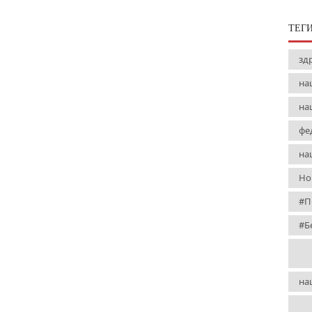
ТЕГ
зд
на
на
фе
на
Но
#П
#Б
на