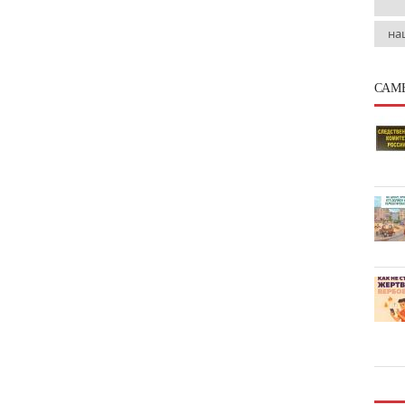
на
САМ