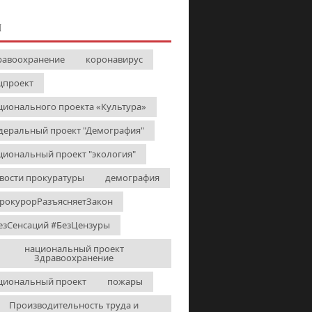
И
равоохранение
коронавирус
цпроект
ционального проекта «Культура»
деральный проект "Демография"
циональный проект "экология"
вости прокуратуры
демография
рокурорРазъясняетЗакон
езСенсаций #БезЦензуры
национальный проект
Здравоохранение
циональный проект
пожары
Производительность труда и