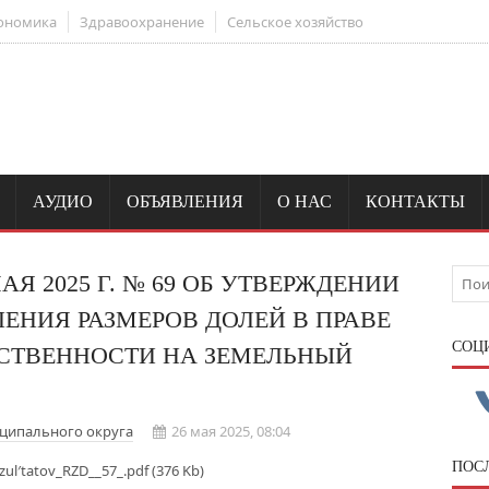
ономика
Здравоохранение
Сельское хозяйство
АУДИО
ОБЪЯВЛЕНИЯ
О НАС
КОНТАКТЫ
Я 2025 Г. № 69 ОБ УТВЕРЖДЕНИИ
ЛЕНИЯ РАЗМЕРОВ ДОЛЕЙ В ПРАВЕ
CОЦ
СТВЕННОСТИ НА ЗЕМЕЛЬНЫЙ
ципального округа
26 мая 2025, 08:04
ПОС
ul′tatov_RZD__57_.pdf (376 Kb)