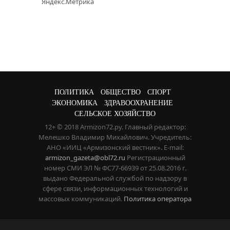
ПОЛИТИКА
ОБЩЕСТВО
СПОРТ
ЭКОНОМИКА
ЗДРАВООХРАНЕНИЕ
СЕЛЬСКОЕ ХОЗЯЙСТВО
12+ © 2018 Armizon72.ру. Главный редактор:
Мелешко Владимир Михайлович. Учредитель:
АНО «ИИЦ «Армизонский вестник». E-mail:
armizon_gazeta@obl72.ru
Регистрационный
номер СМИ ЭЛ № ФС77-66939 от 25.08.2016 г.
выдано Федеральной службой по надзору в
сфере связи, информационных технологий и
массовых коммуникаций.
Политика оператора