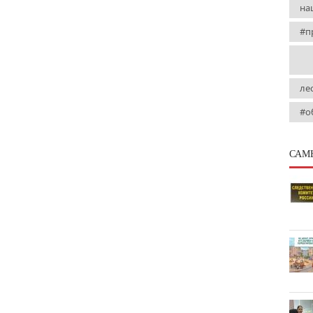
на
#п
ле
#о
САМ