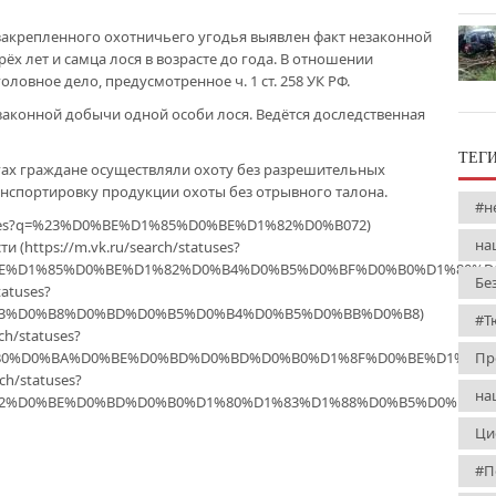
и закрепленного охотничьего угодья выявлен факт незаконной
ёх лет и самца лося в возрасте до года. В отношении
ловное дело, предусмотренное ч. 1 ст. 258 УК РФ.
законной добычи одной особи лося. Ведётся доследственная
ТЕГ
гах граждане осуществляли охоту без разрешительных
анспортировку продукции охоты без отрывного талона.
#н
statuses?q=%23%D0%BE%D1%85%D0%BE%D1%82%D0%B072)
на
(https://m.vk.ru/search/statuses?
E%D1%85%D0%BE%D1%82%D0%B4%D0%B5%D0%BF%D0%B0%D1%80%D
Бе
tatuses?
3%D0%B8%D0%BD%D0%B5%D0%B4%D0%B5%D0%BB%D0%B8)
#Т
ch/statuses?
0%D0%BA%D0%BE%D0%BD%D0%BD%D0%B0%D1%8F%D0%BE%D1%85%D
Пр
ch/statuses?
на
2%D0%BE%D0%BD%D0%B0%D1%80%D1%83%D1%88%D0%B5%D0%BD%D
Ци
#П