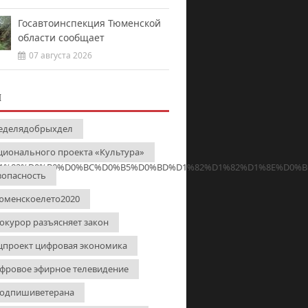
Госавтоинспекция Тюменской
области сообщает
07 августа 2026
И
еделядобрыхдел
ционального проекта «Культура»
1%82%D0%B0%D0%BC%D0%B5%D0%BD%D1%82%D1%82%D1%8E%D0%B
зопасность
юменскоелето2020
0%BE%D1%82%D0%B0)
окурор разъясняет закон
цпроект цифровая экономика
0%B8%D1%8F)
фровое эфирное телевидение
одпишиветерана