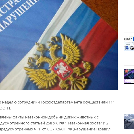
 неделю сотрудники Госохотдепартамента осуществили 111
 ООПТ.
явлены факты незаконной добычи диких животных с
дусмотренного статьей 258 УК РФ "Незаконная охота" и 2
едусмотренных ч. 1. ст. 8.37 КоАП РФ (нарушение Правил