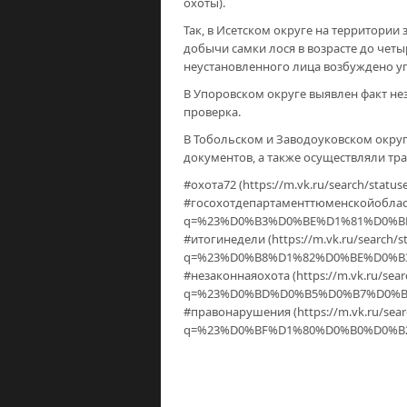
охоты).
Так, в Исетском округе на территори
добычи самки лося в возрасте до четыр
неустановленного лица возбуждено уго
В Упоровском округе выявлен факт не
проверка.
В Тобольском и Заводоуковском окру
документов, а также осуществляли тр
#охота72 (https://m.vk.ru/search/
#госохотдепартаменттюменскойобласти 
q=%23%D0%B3%D0%BE%D1%81%D0%B
#итогинедели (https://m.vk.ru/search/s
q=%23%D0%B8%D1%82%D0%BE%D0%B
#незаконнаяохота (https://m.vk.ru/sear
q=%23%D0%BD%D0%B5%D0%B7%D0%B
#правонарушения (https://m.vk.ru/sear
q=%23%D0%BF%D1%80%D0%B0%D0%B