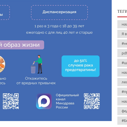
ТЕГ
на
Я 
#н
pd
#ш
на
ле
#п
на
фе
#Б