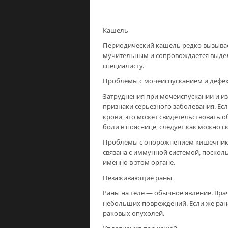
Кашель
Периодический кашель редко вызывает
мучительным и сопровождается выдел
специалисту.
Проблемы с мочеиспусканием и дефе
Затруднения при мочеиспускании и и
признаки серьезного заболевания. Ес
крови, это может свидетельствовать 
боли в пояснице, следует как можно с
Проблемы с опорожнением кишечника 
связана с иммунной системой, поскол
именно в этом органе.
Незаживающие раны
Раны на теле — обычное явление. Вра
небольших повреждений. Если же рана
раковых опухолей.