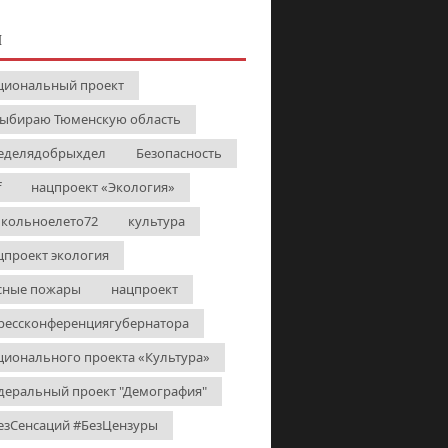
И
циональный проект
выбираю Тюменскую область
еделядобрыхдел
Безопасность
f
нацпроект «Экология»
кольноелето72
культура
цпроект экология
сные пожары
нацпроект
рессконференциягубернатора
ционального проекта «Культура»
деральный проект "Демография"
езСенсаций #БезЦензуры