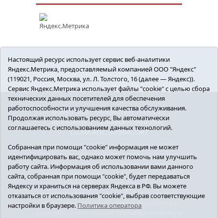
Настоящий ресурс использует сервис веб-аналитики
Яндекс.Метрика, предоставляемый компанией ООО "Яндекс"
(119021, Россия, Москва, ул. Л. Толстого, 16 (далее — Яндекс)).
Сервис Яндекс.Метрика использует файлы "cookie" с целью сбора
технических данных посетителей для обеспечения
работоспособности и улучшения качества обслуживания.
ПОЛИТИКА
ОБЩЕСТВО
СПОРТ
Продолжая использовать ресурс, Вы автоматически
ЭКОНОМИКА
ЗДРАВООХРАНЕНИЕ
соглашаетесь с использованием данных технологий.
СЕЛЬСКОЕ ХОЗЯЙСТВО
12+ © 2018 Armizon72.ру. Главный редактор:
Собранная при помощи "cookie" информация не может
Мелешко Владимир Михайлович. Учредитель:
идентифицировать вас, однако может помочь нам улучшить
АНО «ИИЦ «Армизонский вестник». E-mail:
работу сайта. Информация об использовании вами данного
armizon_gazeta@obl72.ru
Регистрационный
сайта, собранная при помощи "cookie", будет передаваться
номер СМИ ЭЛ № ФС77-66939 от 25.08.2016 г.
Яндексу и храниться на серверах Яндекса в РФ. Вы можете
выдано Федеральной службой по надзору в
отказаться от использования "cookie", выбрав соответствующие
сфере связи, информационных технологий и
настройки в браузере.
Политика оператора
массовых коммуникаций.
Политика оператора