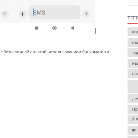
ТЕГ
ко
на
и с безналичной оплатой, использованием банкоматов и
#д
на
на
де
Пр
Я 
#П