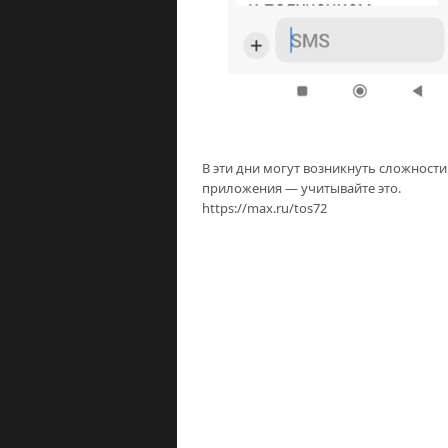
В эти дни могут возникнуть сложност
приложения — учитывайте это.
https://max.ru/tos72