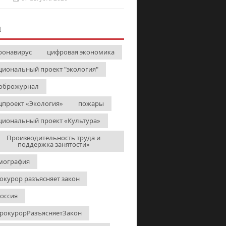
И
ронавирус
цифровая экономика
циональный проект "экология"
оброжурнал
цпроект «Экология»
пожары
циональный проект «Культура»
Производительность труда и
поддержка занятости»
мография
окурор разъясняет закон
Россия
рокурорРазъясняетЗакон