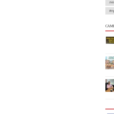
ле
#п
САМ