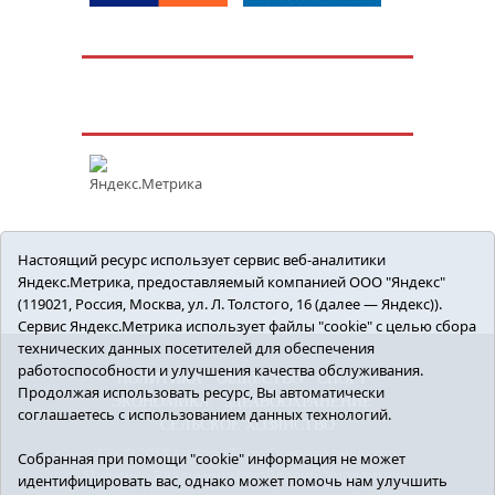
Настоящий ресурс использует сервис веб-аналитики
Яндекс.Метрика, предоставляемый компанией ООО "Яндекс"
(119021, Россия, Москва, ул. Л. Толстого, 16 (далее — Яндекс)).
Сервис Яндекс.Метрика использует файлы "cookie" с целью сбора
технических данных посетителей для обеспечения
работоспособности и улучшения качества обслуживания.
ПОЛИТИКА
ОБЩЕСТВО
СПОРТ
Продолжая использовать ресурс, Вы автоматически
ЭКОНОМИКА
ЗДРАВООХРАНЕНИЕ
соглашаетесь с использованием данных технологий.
СЕЛЬСКОЕ ХОЗЯЙСТВО
12+ © 2018 Armizon72.ру. Главный редактор:
Собранная при помощи "cookie" информация не может
Мелешко Владимир Михайлович. Учредитель:
идентифицировать вас, однако может помочь нам улучшить