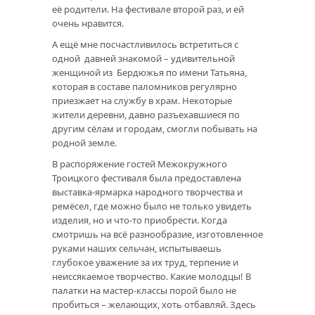
её родители. На фестивале второй раз, и ей
очень нравится.
А ещё мне посчастливилось встретиться с
одной давней знакомой – удивительной
женщиной из Бердюжья по имени Татьяна,
которая в составе паломников регулярно
приезжает на службу в храм. Некоторые
жители деревни, давно разъехавшиеся по
другим сёлам и городам, смогли побывать на
родной земле.
В распоряжение гостей Межокружного
Троицкого фестиваля была предоставлена
выставка-ярмарка народного творчества и
ремёсел, где можно было не только увидеть
изделия, но и что-то приобрести. Когда
смотришь на всё разнообразие, изготовленное
руками наших сельчан, испытываешь
глубокое уважение за их труд, терпение и
неиссякаемое творчество. Какие молодцы! В
палатки на мастер-классы порой было не
пробиться – желающих, хоть отбавляй. Здесь