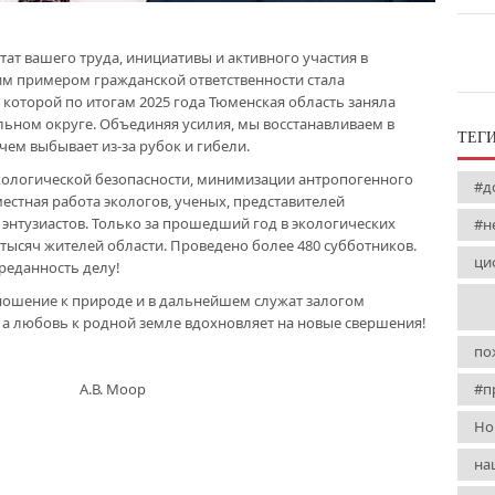
ат вашего труда, инициативы и активного участия в
им примером гражданской ответственности стала
в которой по итогам 2025 года Тюменская область заняла
льном округе. Объединяя усилия, мы восстанавливаем в
ТЕГ
чем выбывает из-за рубок и гибели.
кологической безопасности, минимизации антропогенного
#д
естная работа экологов, ученых, представителей
энтузиастов. Только за прошедший год в экологических
#н
тысяч жителей области. Проведено более 480 субботников.
ци
реданность делу!
ношение к природе и в дальнейшем служат залогом
 а любовь к родной земле вдохновляет на новые свершения!
по
#п
асти А.В. Моор
Но
на