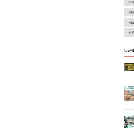
ко
на
на
Я 
САМ