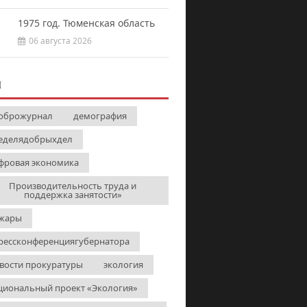
1975 год. Тюменская область
06 августа 2026
И
оброжурнал
демография
еделядобрыхдел
фровая экономика
Производительность труда и
поддержка занятости»
жары
рессконференциягубернатора
вости прокуратуры
экология
циональный проект «Экология»