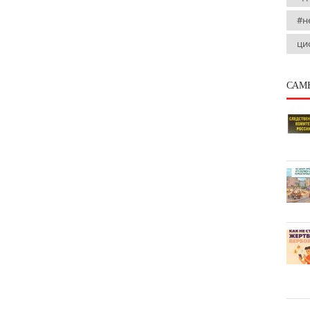
#н
ци
САМ