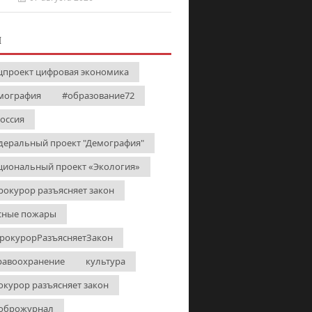
И
цпроект цифровая экономика
мография
#образование72
Россия
деральный проект "Демография"
циональный проект «Экология»
рокурор разъясняет закон
сные пожары
рокурорРазъясняетЗакон
равоохранение
культура
окурор разъясняет закон
оброжурнал