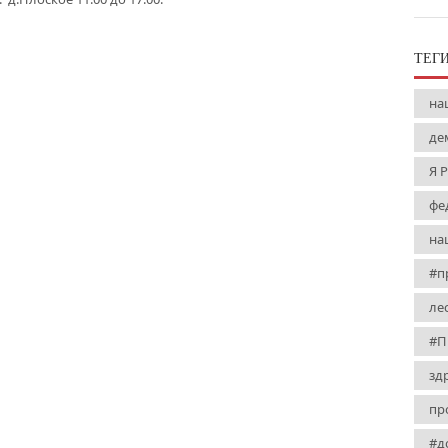
ТЕГ
на
де
Я 
фе
на
#п
ле
#П
зд
пр
#д