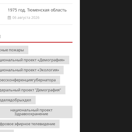
1975 год. Тюменская область
06 августа 2026
И
сные пожары
циональный проект «Демография»
циональный проект «Экология»
рессконференциягубернатора
деральный проект "Демография"
еделядобрыхдел
национальный проект
Здравоохранение
фровое эфирное телевидение