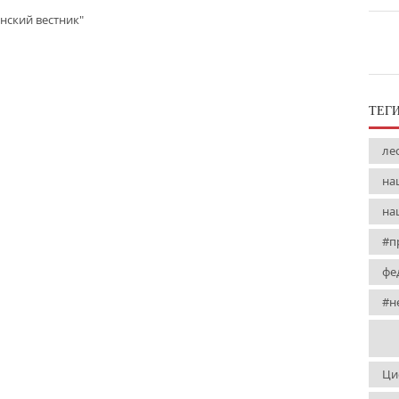
нский вестник"
ТЕГ
ле
на
на
#п
фе
#н
Ци