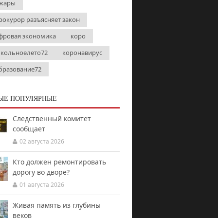
жары
рокурор разъясняет закон
фровая экономика
коро
кольноелето72
коронавирус
бразование72
ЫЕ ПОПУЛЯРНЫЕ
Следственный комитет
сообщает
02 августа 2026
Кто должен ремонтировать
дорогу во дворе?
01 августа 2026
Живая память из глубины
веков