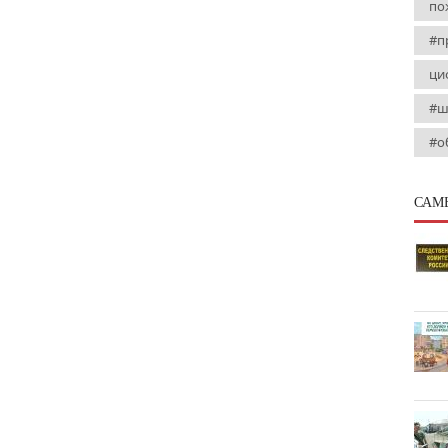
по
#п
ци
#ш
#о
САМ