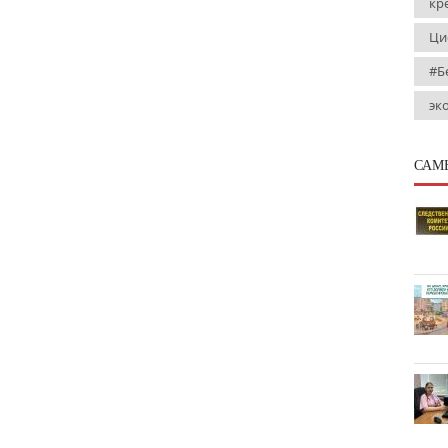
кр
Ци
#Б
эк
САМ