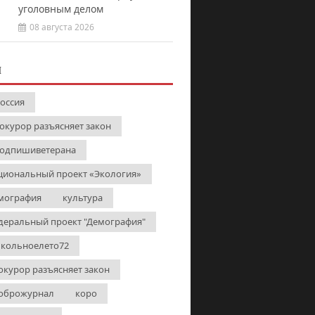
уголовным делом
08 августа 2026
И
Россия
окурор разъясняет закон
одпишиветерана
циональный проект «Экология»
мография
культура
деральный проект "Демография"
кольноелето72
окурор разъясняет закон
оброжурнал
коро