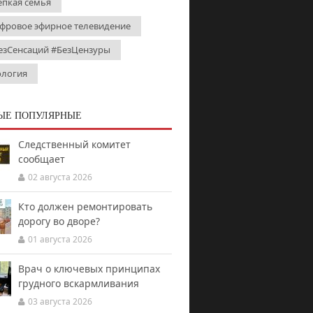
епкая семья
фровое эфирное телевидение
езСенсаций #БезЦензуры
ология
ЫЕ ПОПУЛЯРНЫЕ
Следственный комитет
сообщает
02 августа 2026
Кто должен ремонтировать
дорогу во дворе?
01 августа 2026
Врач о ключевых принципах
грудного вскармливания
03 августа 2026