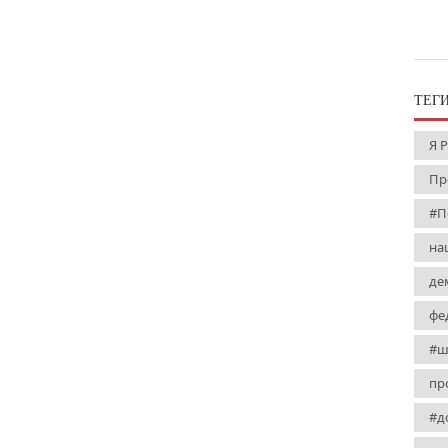
ТЕГ
Я 
Пр
#П
на
де
фе
#ш
пр
#д