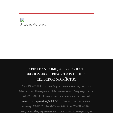
ПОЛИТИКА
ОБЩЕСТВО
СПОРТ
ЭКОНОМИКА
ЗДРАВООХРАНЕНИЕ
СЕЛЬСКОЕ ХОЗЯЙСТВО
12+ © 2018 Armizon72.ру. Главный редактор:
Мелешко Владимир Михайлович. Учредитель:
АНО «ИИЦ «Армизонский вестник». E-mail:
armizon_gazeta@obl72.ru
Регистрационный
номер СМИ ЭЛ № ФС77-66939 от 25.08.2016 г.
выдано Федеральной службой по надзору в