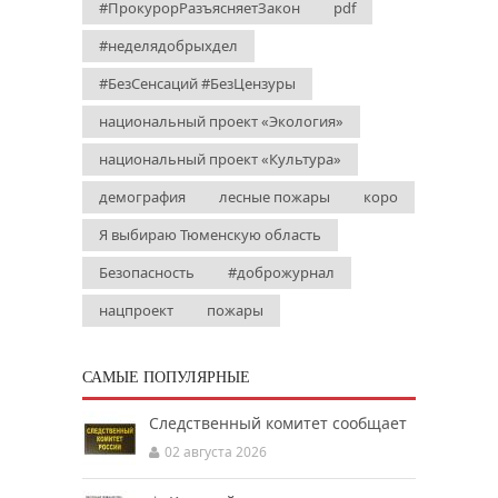
#ПрокурорРазъясняетЗакон
pdf
#неделядобрыхдел
#БезСенсаций #БезЦензуры
национальный проект «Экология»
национальный проект «Культура»
демография
лесные пожары
коро
Я выбираю Тюменскую область
Безопасность
#доброжурнал
нацпроект
пожары
САМЫЕ ПОПУЛЯРНЫЕ
Следственный комитет сообщает
02 августа 2026