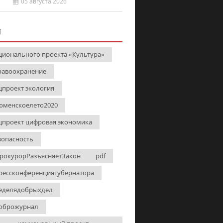
05 августа 2026
И
ционального проекта «Культура»
равоохранение
цпроект экология
юменскоелето2020
цпроект цифровая экономика
зопасность
рокурорРазъясняетЗакон
pdf
рессконференциягубернатора
еделядобрыхдел
оброжурнал