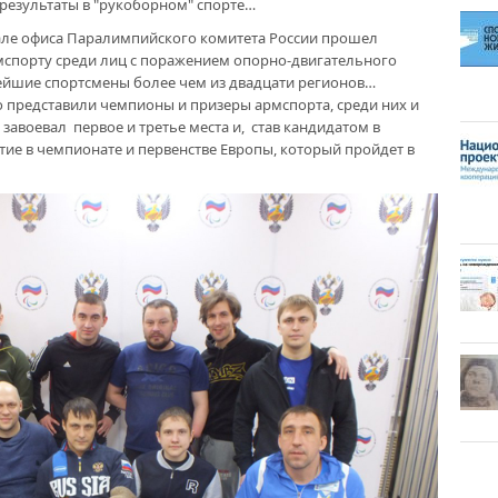
результаты в "рукоборном" спорте…
зале офиса Паралимпийского комитета России прошел
мспорту среди лиц с поражением опорно-двигательного
нейшие спортсмены более чем из двадцати регионов…
 представили чемпионы и призеры армспорта, среди них и
авоевал первое и третье места и, став кандидатом в
тие в чемпионате и первенстве Европы, который пройдет в