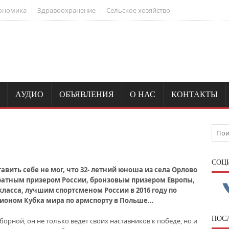
ономика
Здравоохранение
Сельское хозяйство
АУДИО
ОБЪЯВЛЕНИЯ
О НАС
КОНТАКТЫ
CОЦ
авить себе не мог, что 32- летний юноша из села Орлово
атным призером России, бронзовым призером Европы,
ласса, лучшим спортсменом России в 2016 году по
пионом Кубка мира по армспорту в Польше…
ПОС
борной, он не только ведет своих наставников к победе, но и