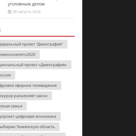
уголовным делом
08 августа 2026
И
деральный проект "Демография"
юменскоелето2020
циональный проект «Демография»
Россия
фровое эфирное телевидение
окурор разъясняет закон
епкая семья
цпроект цифровая экономика
выбираю Тюменскую область