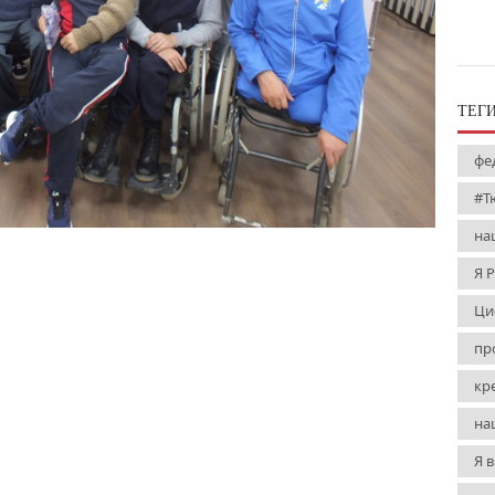
ТЕГ
фе
#Т
на
Я 
Ци
пр
кр
на
Я 