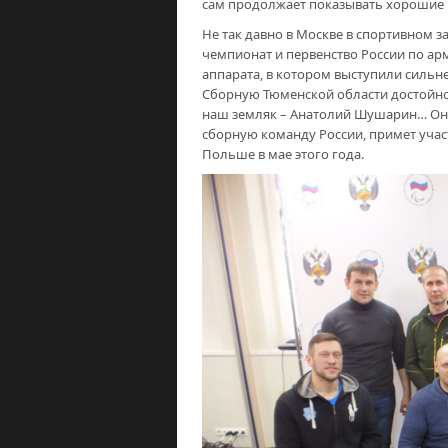
сам продолжает показывать хорошие 
Не так давно в Москве в спортивном 
чемпионат и первенство России по ар
аппарата, в котором выступили силь
Сборную Тюменской области достойно
наш земляк – Анатолий Шушарин… Он з
сборную команду России, примет учас
Польше в мае этого года.