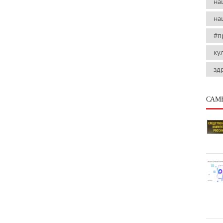
на
на
#п
ку
зд
САМ