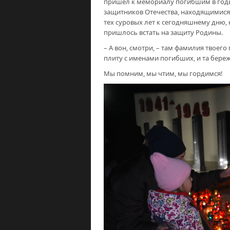
пришел к мемориалу погибшим в год
защитников Отечества, находящимися 
тех суровых лет к сегодняшнему дню,
пришлось встать на защиту Родины.
– А вон, смотри, – там фамилия твоег
плиту с именами погибших, и та бер
Мы помним, мы чтим, мы гордимся!