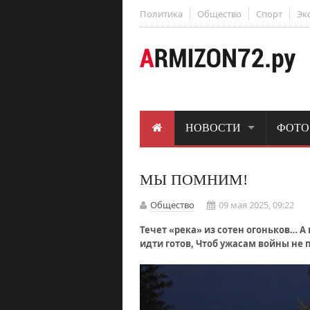
Политика
Общество
Спорт
Эк
НОВОСТИ
ФОТО
МЫ ПОМНИМ!
Общество
09 мая 2025, 09:22
Течет «река» из сотен огоньков… А
идти готов, Чтоб ужасам войны не 