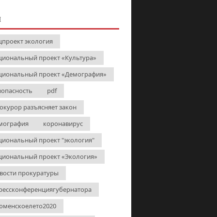
И
цпроект экология
циональный проект «Культура»
циональный проект «Демография»
зопасность
pdf
окурор разъясняет закон
мография
коронавирус
циональный проект "экология"
циональный проект «Экология»
вости прокуратуры
рессконференциягубернатора
юменскоелето2020