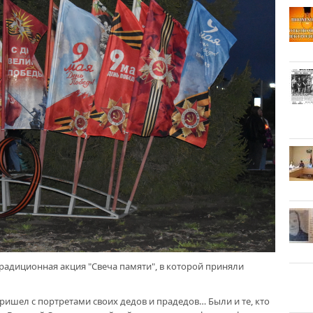
традиционная акция "Свеча памяти", в которой приняли
пришел с портретами своих дедов и прадедов… Были и те, кто