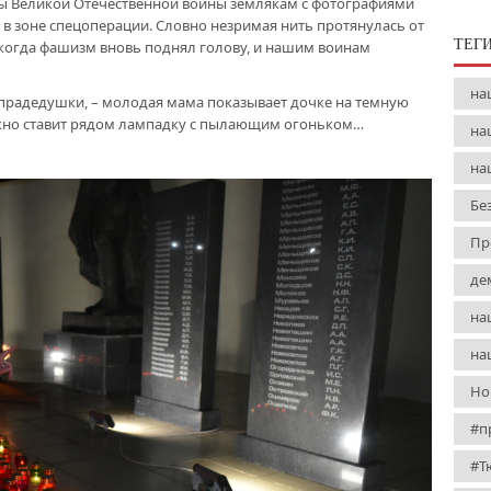
ы Великой Отечественной войны землякам с фотографиями
в зоне спецоперации. Словно незримая нить протянулась от
ТЕГ
 когда фашизм вновь поднял голову, и нашим воинам
на
о прадедушки, – молодая мама показывает дочке на темную
ежно ставит рядом лампадку с пылающим огоньком…
на
на
Бе
Пр
де
на
на
Но
#п
#Т