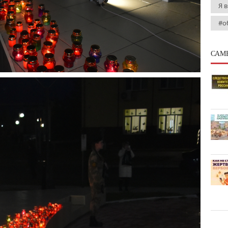
Я 
#о
САМ