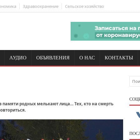
ономика
Здравоохранение
Сельское хозяйство
АУДИО
ОБЪЯВЛЕНИЯ
О НАС
КОНТАКТЫ
CОЦ
 в памяти родных мелькают лица… Тех, кто на смерть
повториться.
ПОС