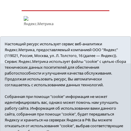
Настоящий ресурс использует сервис веб-аналитики
Яндекс.Метрика, предоставляемый компанией ООО "Яндекс"
(119021, Россия, Москва, ул. Л. Толстого, 16 (далее — Яндекс)).
Сервис Яндекс.Метрика использует файлы "cookie" с целью сбора
технических данных посетителей для обеспечения
работоспособности и улучшения качества обслуживания.
ПОЛИТИКА
ОБЩЕСТВО
СПОРТ
Продолжая использовать ресурс, Вы автоматически
ЭКОНОМИКА
ЗДРАВООХРАНЕНИЕ
соглашаетесь с использованием данных технологий.
СЕЛЬСКОЕ ХОЗЯЙСТВО
12+ © 2018 Armizon72.ру. Главный редактор:
Собранная при помощи "cookie" информация не может
Мелешко Владимир Михайлович. Учредитель:
идентифицировать вас, однако может помочь нам улучшить
АНО «ИИЦ «Армизонский вестник». E-mail:
работу сайта. Информация об использовании вами данного
armizon_gazeta@obl72.ru
Регистрационный
сайта, собранная при помощи "cookie", будет передаваться
номер СМИ ЭЛ № ФС77-66939 от 25.08.2016 г.
Яндексу и храниться на серверах Яндекса в РФ. Вы можете
выдано Федеральной службой по надзору в
отказаться от использования "cookie", выбрав соответствующие
сфере связи, информационных технологий и