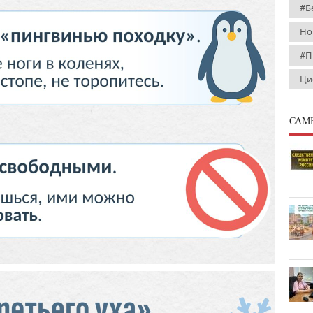
#Б
Но
#П
Ци
САМ