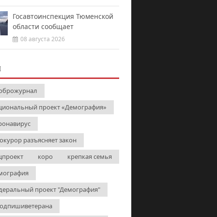
Госавтоинспекция Тюменской
области сообщает
08 августа 2026
И
оброжурнал
циональный проект «Демография»
ронавирус
окурор разъясняет закон
цпроект
коро
крепкая семья
мография
деральный проект "Демография"
одпишиветерана