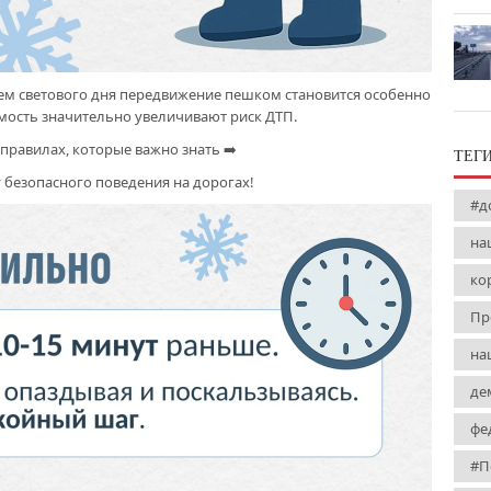
ем светового дня передвижение пешком становится особенно
имость значительно увеличивают риск ДТП.
правилах, которые важно знать ➡️
ТЕГ
 безопасного поведения на дорогах!
#д
на
ко
Пр
на
де
фе
#П