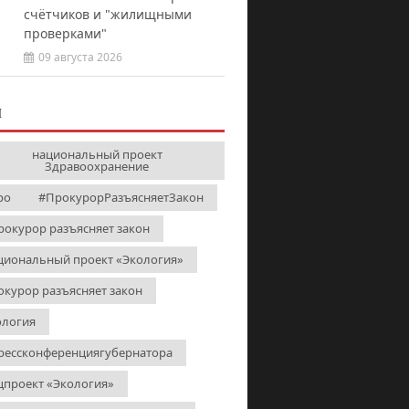
счётчиков и "жилищными
проверками"
09 августа 2026
И
национальный проект
Здравоохранение
ро
#ПрокурорРазъясняетЗакон
рокурор разъясняет закон
циональный проект «Экология»
окурор разъясняет закон
ология
рессконференциягубернатора
цпроект «Экология»