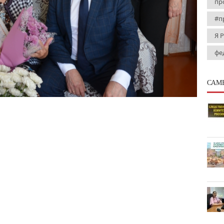
пр
#п
Я 
фе
САМ