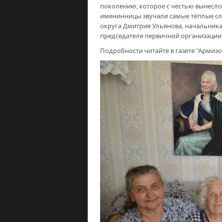
поколению, которое с честью вынесло
именинницы звучали самые тёплые сло
округа Дмитрия Ульянова, начальник
председателя первичной организации
Подробности читайте в газете "Армизо