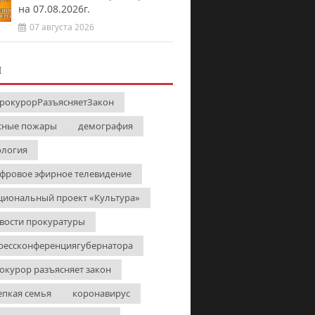
на 07.08.2026г.
07 августа 2026
И
рокурорРазъясняетЗакон
сные пожары
демография
ология
фровое эфирное телевидение
циональный проект «Культура»
вости прокуратуры
рессконференциягубернатора
окурор разъясняет закон
епкая семья
коронавирус