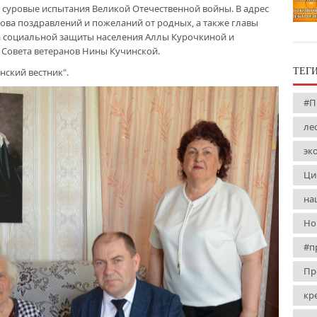
 суровые испытания Великой Отечественной войны. В адрес
ва поздравлений и пожеланий от родных, а также главы
а социальной защиты населения Аллы Курочкиной и
 Совета ветеранов Нины Кучинской.
нский вестник".
ТЕГ
#П
ле
эк
Ци
на
Но
#п
Пр
кр