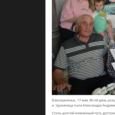
В воскресенье, 17 мая, 96-ой день ро
и труженица тыла Александра Андре
Столь долгий жизненный путь достоин