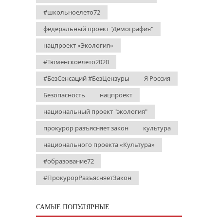
#школьноелето72
федеральный проект "Демография"
нацпроект «Экология»
#Тюменскоелето2020
#БезСенсаций #БезЦензуры
Я Россия
Безопасность
нацпроект
национальный проект "экология"
прокурор разъясняет закон
культура
национального проекта «Культура»
#образование72
#ПрокурорРазъясняетЗакон
САМЫЕ ПОПУЛЯРНЫЕ