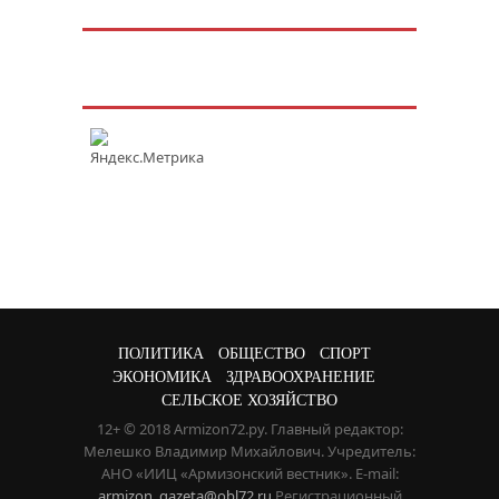
ПОЛИТИКА
ОБЩЕСТВО
СПОРТ
ЭКОНОМИКА
ЗДРАВООХРАНЕНИЕ
СЕЛЬСКОЕ ХОЗЯЙСТВО
12+ © 2018 Armizon72.ру. Главный редактор:
Мелешко Владимир Михайлович. Учредитель:
АНО «ИИЦ «Армизонский вестник». E-mail:
armizon_gazeta@obl72.ru
Регистрационный