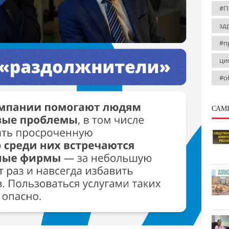
#П
зд
#п
ци
#о
САМ