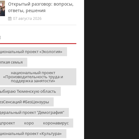
Открытый разговор: вопросы,
ответы, решения
07 августа 2026
И
циональный проект «Экология»
епкая семья
национальный проект
«Производительность труда и
поддержка занятости»
выбираю Тюменскую область
езСенсаций #БезЦензуры
деральный проект "Демография"
цпроект
коро
коронавирус
циональный проект «Культура»