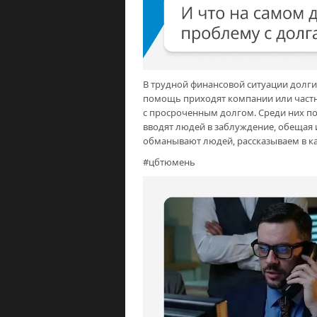
В трудной финансовой ситуации долги
помощь приходят компании или част
с просроченным долгом. Среди них по
вводят людей в заблуждение, обещая 
обманывают людей, рассказываем в ка
#цбтюмень