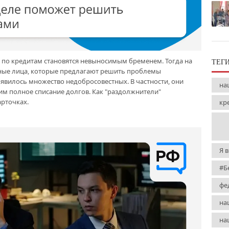
 по кредитам становятся невыносимым бременем. Тогда на
ТЕГ
ные лица, которые предлагают решить проблемы
явилось множество недобросовестных. В частности, они
на
им полное списание долгов. Как "раздолжнители"
рточках.
кр
Я 
#Б
фе
на
на