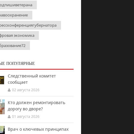
одпишиветерана
равоохранение
рессконференциягубернатора
фровая экономика
бразование72
ЫЕ ПОПУЛЯРНЫЕ
Следственный комитет
сообщает
02 августа 2026
Кто должен ремонтировать
дорогу во дворе?
01 августа 2026
Врач о ключевых принципах