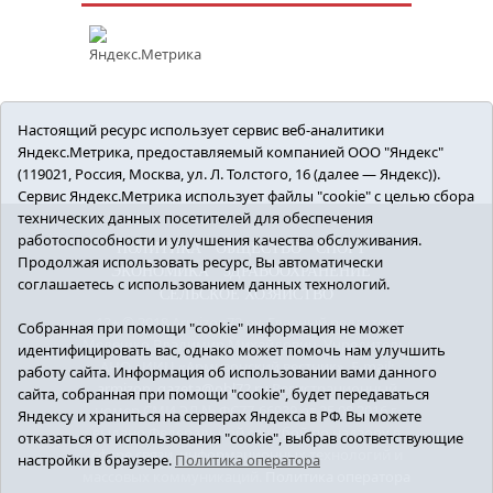
Настоящий ресурс использует сервис веб-аналитики
Яндекс.Метрика, предоставляемый компанией ООО "Яндекс"
(119021, Россия, Москва, ул. Л. Толстого, 16 (далее — Яндекс)).
Сервис Яндекс.Метрика использует файлы "cookie" с целью сбора
технических данных посетителей для обеспечения
работоспособности и улучшения качества обслуживания.
ПОЛИТИКА
ОБЩЕСТВО
СПОРТ
Продолжая использовать ресурс, Вы автоматически
ЭКОНОМИКА
ЗДРАВООХРАНЕНИЕ
соглашаетесь с использованием данных технологий.
СЕЛЬСКОЕ ХОЗЯЙСТВО
12+ © 2018 Armizon72.ру. Главный редактор:
Собранная при помощи "cookie" информация не может
Мелешко Владимир Михайлович. Учредитель:
идентифицировать вас, однако может помочь нам улучшить
АНО «ИИЦ «Армизонский вестник». E-mail:
работу сайта. Информация об использовании вами данного
armizon_gazeta@obl72.ru
Регистрационный
сайта, собранная при помощи "cookie", будет передаваться
номер СМИ ЭЛ № ФС77-66939 от 25.08.2016 г.
Яндексу и храниться на серверах Яндекса в РФ. Вы можете
выдано Федеральной службой по надзору в
отказаться от использования "cookie", выбрав соответствующие
сфере связи, информационных технологий и
настройки в браузере.
Политика оператора
массовых коммуникаций.
Политика оператора