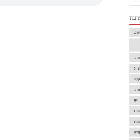
ТЕГ
де
#ш
Я 
#д
#н
#П
на
на
#п