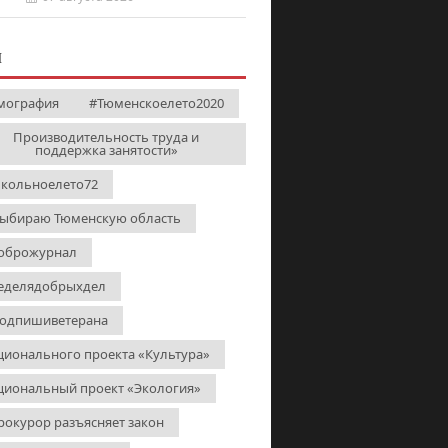
И
мография
#Тюменскоелето2020
Производительность труда и
поддержка занятости»
кольноелето72
выбираю Тюменскую область
оброжурнал
еделядобрыхдел
одпишиветерана
ционального проекта «Культура»
циональный проект «Экология»
рокурор разъясняет закон