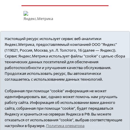
Настоящий ресурс использует сервис веб-аналитики
Яндекс.Метрика, предоставляемый компанией ООО "Яндекс"
(119021, Россия, Москва, ул. Л. Толстого, 16 (далее — Яндекс)).
Сервис Яндекс.Метрика использует файлы "cookie" с целью сбора
технических данных посетителей для обеспечения
работоспособности и улучшения качества обслуживания.
ПОЛИТИКА
ОБЩЕСТВО
СПОРТ
Продолжая использовать ресурс, Вы автоматически
ЭКОНОМИКА
ЗДРАВООХРАНЕНИЕ
соглашаетесь с использованием данных технологий.
СЕЛЬСКОЕ ХОЗЯЙСТВО
12+ © 2018 Armizon72.ру. Главный редактор:
Собранная при помощи "cookie" информация не может
Мелешко Владимир Михайлович. Учредитель:
идентифицировать вас, однако может помочь нам улучшить
АНО «ИИЦ «Армизонский вестник». E-mail:
работу сайта. Информация об использовании вами данного
armizon_gazeta@obl72.ru
Регистрационный
сайта, собранная при помощи "cookie", будет передаваться
номер СМИ ЭЛ № ФС77-66939 от 25.08.2016 г.
Яндексу и храниться на серверах Яндекса в РФ. Вы можете
выдано Федеральной службой по надзору в
отказаться от использования "cookie", выбрав соответствующие
сфере связи, информационных технологий и
настройки в браузере.
Политика оператора