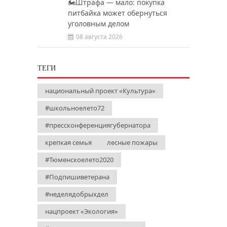
🏍️Штрафа — мало: покупка
питбайка может обернуться
уголовным делом
08 августа 2026
ТЕГИ
национальный проект «Культура»
#школьноелето72
#прессконференциягубернатора
крепкая семья
лесные пожары
#Тюменскоелето2020
#Подпишиветерана
#неделядобрыхдел
нацпроект «Экология»