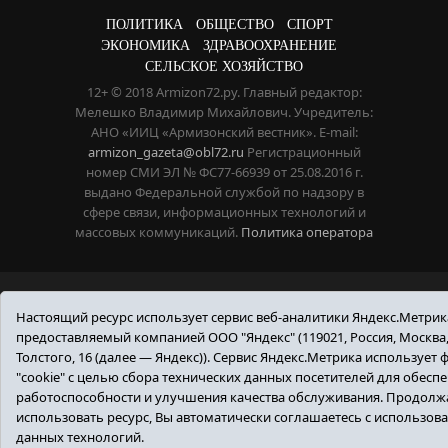
ПОЛИТИКА
ОБЩЕСТВО
СПОРТ
ЭКОНОМИКА
ЗДРАВООХРАНЕНИЕ
СЕЛЬСКОЕ ХОЗЯЙСТВО
12+ © 2018 Armizon72.ру. Главный редактор:
Мелешко Владимир Михайлович. Учредитель:
АНО «ИИЦ «Армизонский вестник». E-mail:
armizon_gazeta@obl72.ru
Регистрационный
номер СМИ ЭЛ № ФС77-66939 от 25.08.2016 г.
выдано Федеральной службой по надзору в
сфере связи, информационных технологий и
массовых коммуникаций.
Политика оператора
Настоящий ресурс использует сервис веб-аналитики Яндекс.Метрик
предоставляемый компанией ООО "Яндекс" (119021, Россия, Москва, 
Толстого, 16 (далее — Яндекс)). Сервис Яндекс.Метрика использует
"cookie" с целью сбора технических данных посетителей для обесп
работоспособности и улучшения качества обслуживания. Продолж
использовать ресурс, Вы автоматически соглашаетесь с использов
данных технологий.