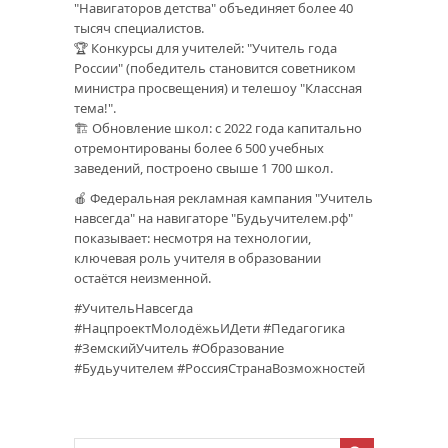
"Навигаторов детства" объединяет более 40
тысяч специалистов.
🏆 Конкурсы для учителей: "Учитель года
России" (победитель становится советником
министра просвещения) и телешоу "Классная
тема!".
🏗️ Обновление школ: с 2022 года капитально
отремонтированы более 6 500 учебных
заведений, построено свыше 1 700 школ.
🍎 Федеральная рекламная кампания "Учитель
навсегда" на навигаторе "Будьучителем.рф"
показывает: несмотря на технологии,
ключевая роль учителя в образовании
остаётся неизменной.
#УчительНавсегда
#НацпроектМолодёжьИДети #Педагогика
#ЗемскийУчитель #Образование
#Будьучителем #РоссияСтранаВозможностей