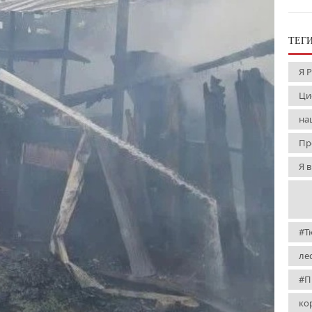
ТЕГ
Я 
Ци
на
Пр
Я 
#Т
ле
#П
ко