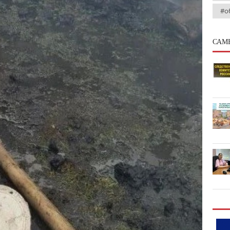
#о
САМ