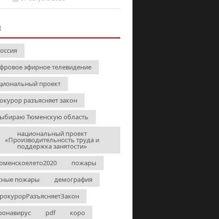
И
Россия
фровое эфирное телевидение
циональный проект
окурор разъясняет закон
выбираю Тюменскую область
национальный проект
«Производительность труда и
поддержка занятости»
юменскоелето2020
пожары
сные пожары
демография
рокурорРазъясняетЗакон
ронавирус
pdf
коро