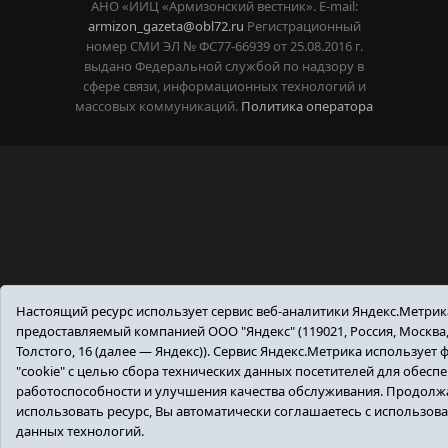
АНО «ИИЦ «Армизонский вестник». E-mail:
armizon_gazeta@obl72.ru
Регистрационный
номер СМИ ЭЛ № ФС77-66939 от 25.08.2016 г.
выдано Федеральной службой по надзору в
сфере связи, информационных технологий и
массовых коммуникаций.
Политика оператора
Настоящий ресурс использует сервис веб-аналитики Яндекс.Метрик
предоставляемый компанией ООО "Яндекс" (119021, Россия, Москва, 
Толстого, 16 (далее — Яндекс)). Сервис Яндекс.Метрика использует
"cookie" с целью сбора технических данных посетителей для обесп
работоспособности и улучшения качества обслуживания. Продолж
использовать ресурс, Вы автоматически соглашаетесь с использов
данных технологий.