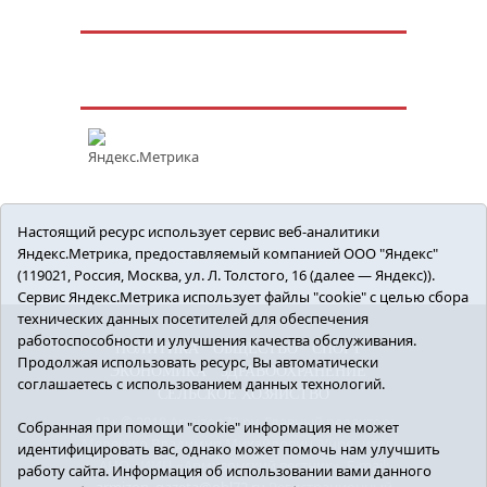
Настоящий ресурс использует сервис веб-аналитики
Яндекс.Метрика, предоставляемый компанией ООО "Яндекс"
(119021, Россия, Москва, ул. Л. Толстого, 16 (далее — Яндекс)).
Сервис Яндекс.Метрика использует файлы "cookie" с целью сбора
технических данных посетителей для обеспечения
работоспособности и улучшения качества обслуживания.
ПОЛИТИКА
ОБЩЕСТВО
СПОРТ
Продолжая использовать ресурс, Вы автоматически
ЭКОНОМИКА
ЗДРАВООХРАНЕНИЕ
соглашаетесь с использованием данных технологий.
СЕЛЬСКОЕ ХОЗЯЙСТВО
12+ © 2018 Armizon72.ру. Главный редактор:
Собранная при помощи "cookie" информация не может
Мелешко Владимир Михайлович. Учредитель:
идентифицировать вас, однако может помочь нам улучшить
АНО «ИИЦ «Армизонский вестник». E-mail:
работу сайта. Информация об использовании вами данного