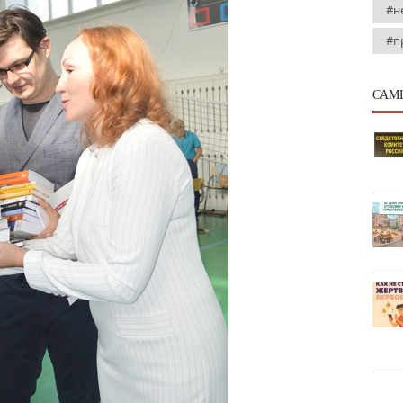
#н
#п
САМ