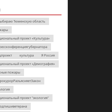
И
выбираю Тюменскую область
жары
циональный проект «Культура»
рессконференциягубернатора
цпроект
культура
Я Россия
циональный проект «Демография»
сные пожары
рокурорРазъясняетЗакон
ология
циональный проект "экология"
одпишиветерана