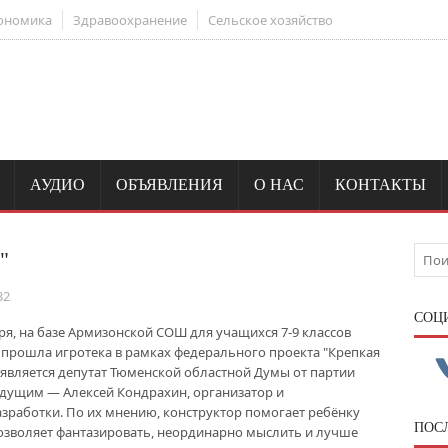
ономика
Здравоохранение
Сельское хозяйство
АУДИО
ОБЪЯВЛЕНИЯ
О НАС
КОНТАКТЫ
"
32
CОЦ
бря, на базе Армизонской СОШ для учащихся 7-9 классов
прошла игротека в рамках федерального проекта "Крепкая
является депутат Тюменской областной Думы от партии
ведущим — Алексей Кондрахин, организатор и
зработки. По их мнению, конструктор помогает ребёнку
ПОС
озволяет фантазировать, неординарно мыслить и лучше