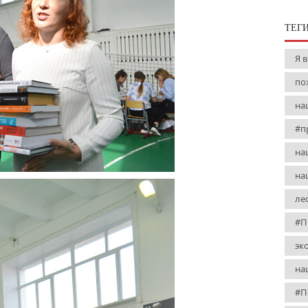
ТЕГ
Я 
по
на
#п
на
на
ле
#П
эк
на
#П