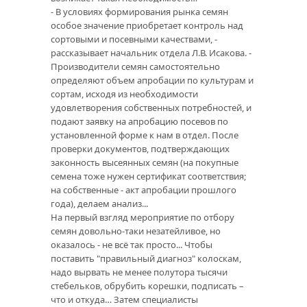
- В условиях формирования рынка семян
особое значение приобретает контроль над
сортовыми и посевными качествами, -
рассказывает начальник отдела Л.В. Исакова. -
Производители семян самостоятельно
определяют объем апробации по культурам и
сортам, исходя из необходимости
удовлетворения собственных потребностей, и
подают заявку на апробацию посевов по
установленной форме к нам в отдел. После
проверки документов, подтверждающих
законность высеянных семян (на покупные
семена тоже нужен сертификат соответствия;
на собственные - акт апробации прошлого
года), делаем анализ...
На первый взгляд мероприятие по отбору
семян довольно-таки незатейливое, но
оказалось - не всё так просто... Чтобы
поставить "правильный диагноз" колоскам,
надо вырвать не менее полутора тысячи
стебельков, обрубить корешки, подписать –
что и откуда… Затем специалисты