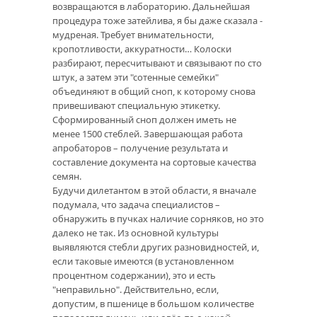
возвращаются в лабораторию. Дальнейшая
процедура тоже затейлива, я бы даже сказала -
мудреная. Требует внимательности,
кропотливости, аккуратности… Колоски
разбирают, пересчитывают и связывают по сто
штук, а затем эти "сотенные семейки"
объединяют в общий сноп, к которому снова
привешивают специальную этикетку.
Сформированный сноп должен иметь не
менее 1500 стеблей. Завершающая работа
апробаторов – получение результата и
составление документа на сортовые качества
семян.
Будучи дилетантом в этой области, я вначале
подумала, что задача специалистов –
обнаружить в пучках наличие сорняков, но это
далеко не так. Из основной культуры
выявляются стебли других разновидностей, и,
если таковые имеются (в установленном
процентном содержании), это и есть
"неправильно". Действительно, если,
допустим, в пшенице в большом количестве