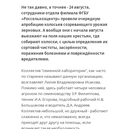
Не так давно, а точнее - 24 августа,
сотрудники отдела филиала ФГБУ
«Россельхозцентр» провели очередную
апробацию колосьев созревающего урожая
зерновых. А вообще они с начала августа
выезжают на поля наших крестьян, где
собирают колоски, с целью определения их
сортовой чистоты, засорённости,
поражения болезнями и повреждённости
вредителями.
Коллектив "семенной лаборатории", как часто
по старинке называют данную организацию,
возглавляет Лилия Владимировна Исакова.
Помимо неё, здесь работает четыре человека:
агроном по семеноводству З.Р. Филиппова,
техник И.А. Егорова, подсобный рабочий Н.В.
Большакова и водитель Д.А. Андреев.
Коллектив небольшой, но дружный - работают
слаженно и, что немаловажно, всегда
приходят друг другу на помощь, если
возникает такая необходимость…