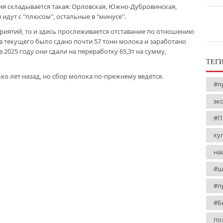
ия складывается такая: Орловская, Южно-Дубровинская,
 идут с "плюсом", остальные в "минусе".
риятий, то и здесь прослеживается отставание по отношению
в текущего было сдано почти 57 тонн молока и заработано
в 2025 году они сдали на переработку 65,3т на сумму,
ТЕГ
ько лет назад, но сбор молока по-прежнему ведётся.
#п
эк
#П
ку
на
#ш
#п
#Б
по