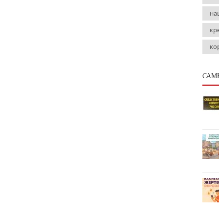
на
кр
ко
САМ