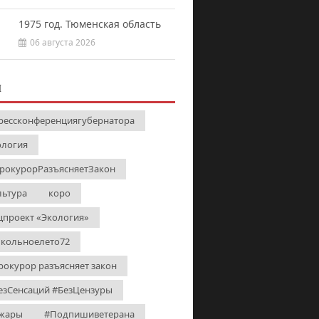
1975 год. Тюменская область
06 августа 2026
И
рессконференциягубернатора
ология
рокурорРазъясняетЗакон
льтура
коро
цпроект «Экология»
кольноелето72
рокурор разъясняет закон
езСенсаций #БезЦензуры
жары
#Подпишиветерана