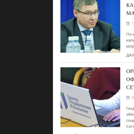
КА
МА
1
По 
кап
млр
ДАЛ
ОР
ОФ
СЕ
0
Гос
обя
соц
Сог