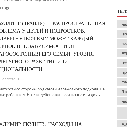
ЕЕ
ТЕГ
БУЛЛИНГ (ТРАВЛЯ) — РАСПРОСТРАНЁННАЯ
на
ОБЛЕМА У ДЕТЕЙ И ПОДРОСТКОВ.
ци
ДВЕРГНУТЬСЯ ЕМУ МОЖЕТ КАЖДЫЙ
ле
БЁНОК ВНЕ ЗАВИСИМОСТИ ОТ
#п
АГОСОСТОЯНИЯ ЕГО СЕМЬИ, УРОВНЯ
ЛЬТУРНОГО РАЗВИТИЯ ИЛИ
по
ЦИОНАЛЬНОСТИ.
пр
9 августа 2022
#д
уткости со стороны родителей и грамотного подхода. На
Я 
е ребёнка. 👨‍👩‍👦Как действовать, если сына или дочь
на
АДИМИР ЯКУШЕВ: "РАСХОДЫ НА
#о