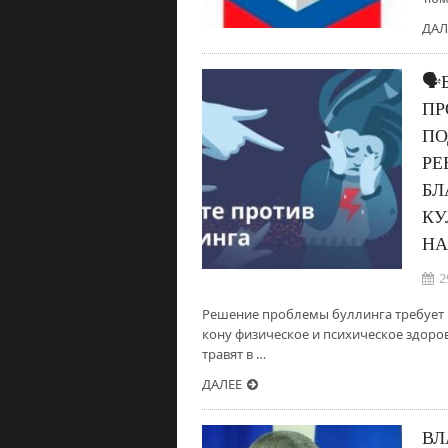
ДАЛ
🗣
ПР
ПО
РЕ
БЛ
КУ
НА
2
Решение проблемы буллинга требует ч
кону физическое и психическое здоровь
травят в …
ДАЛЕЕ
ВЛ