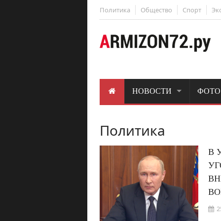
Политика
Общество
Спорт
Эк
НОВОСТИ
ФОТО
Политика
В 
УГ
ВН
ВО
2