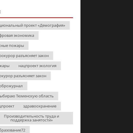
И
циональный проект «Демография»
фровая экономика
сные пожары
рокурор разъясняет закон
жары
нацпроект экология
окурор разъясняет закон
оброжурнал
выбираю Тюменскую область
цпроект
здравоохранение
Производительность труда и
поддержка занятости»
бразование72