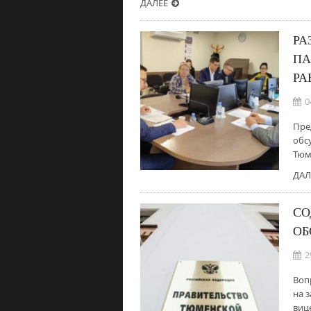
ДАЛЕЕ
РА
ПА
РА
0
Пре
обс
Тюм
ДАЛ
СО
ОБ
2
Воп
на 
виц