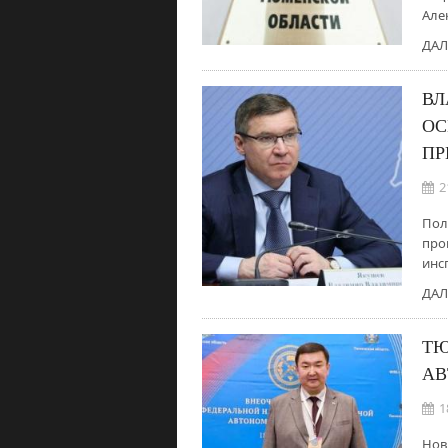
Але
ДАЛ
ВЛ
ОС
ПР
2
Пол
про
инс
ДАЛ
ТЮ
АВ
1
Нов