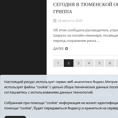
СЕГОДНЯ В ТЮМЕНСКОЙ О
ГРИППА
28 августа 2020
Об этом сообщила руководитель упра
Шарухо на онлайн-семинаре, посвяще
период сохранения риска …
ДАЛЕЕ
1
2
3
4
5
6
Настоящий ресурс использует сервис веб-аналитики Яндекс.Метрика,
использует файлы "cookie" с целью сбора технических данных пос
соглашаетесь с использованием данных технологий.
ПОЛИТИКА
12+ © 2018 Armizon72.ру. Гла
Собранная при помощи "cookie" информация не может идентифицир
armizon_gazeta@obl72.ru
Регистрацио
помощи "cookie", будет передаваться Яндексу и храниться на серве
инф