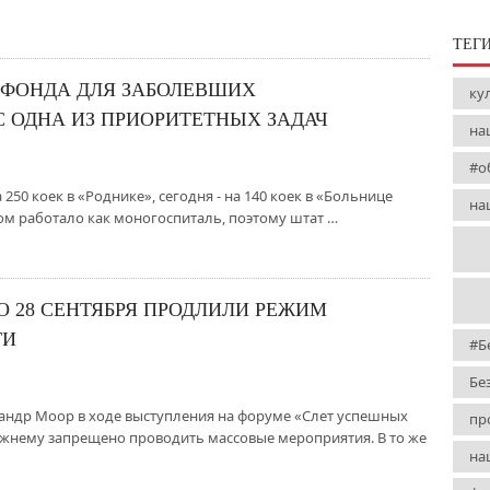
ТЕГ
ФОНДА ДЛЯ ЗАБОЛЕВШИХ
ку
 ОДНА ИЗ ПРИОРИТЕТНЫХ ЗАДАЧ
на
#о
250 коек в «Роднике», сегодня - на 140 коек в «Больнице
на
м работало как моногоспиталь, поэтому штат …
 28 СЕНТЯБРЯ ПРОДЛИЛИ РЕЖИМ
ТИ
#Б
Бе
сандр Моор в ходе выступления на форуме «Слет успешных
пр
ежнему запрещено проводить массовые мероприятия. В то же
на