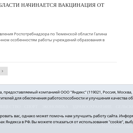
БЛАСТИ НАЧИНАЕТСЯ ВАКЦИНАЦИЯ ОТ
вления Роспотребнадзора по Тюменской области Галина
нном особенностям работы учреждений образования в
 предоставляемый компанией ООО "Яндекс" (119021, Россия, Москва, ул
етителей для обеспечения работоспособности и улучшения качества о
ОБЩЕСТВО
СПОРТ
ЭКОНОМИКА
ЗДРАВООХРАНЕНИЕ
СЕЛЬСК
вный редактор: Мелешко Владимир Михайлович. Учредитель: АНО «ИИЦ «
овать вас, однако может помочь нам улучшить работу сайта. Информ
нный номер СМИ ЭЛ № ФС77-66939 от 25.08.2016 г. выдано Федерально
рах Яндекса в РФ. Вы можете отказаться от использования "cookie", в
ормационных технологий и массовых коммуникаций.
Политика опера