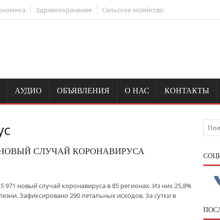
ономика
Здравоохранение
Сельское хозяйство
АУДИО
ОБЪЯВЛЕНИЯ
О НАС
КОНТАКТЫ
ус
1 НОВЫЙ СЛУЧАЙ КОРОНАВИРУСА
CОЦ
5 971 новый случай коронавируса в 85 регионах. Из них 25,8%
езни. Зафиксировано 290 летальных исходов. За сутки в
ПОС