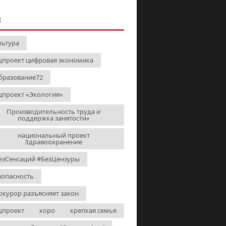
И
льтура
цпроект цифровая экономика
бразование72
цпроект «Экология»
Производительность труда и
поддержка занятости»
национальный проект
Здравоохранение
езСенсаций #БезЦензуры
зопасность
окурор разъясняет закон
цпроект
коро
крепкая семья