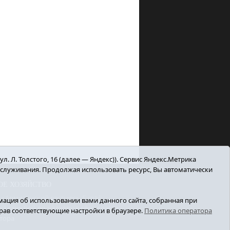
. Л. Толстого, 16 (далее — Яндекс)). Сервис Яндекс.Метрика
бслуживания. Продолжая использовать ресурс, Вы автоматически
ОЕ ХОЗЯЙСТВО
Армизонский вестник». E-mail:
ация об использовании вами данного сайта, собранная при
й службой по надзору в сфере связи,
ыбрав соответствующие настройки в браузере.
Политика оператора
тора