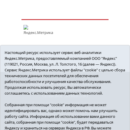
Настоящий ресурс использует сервис веб-аналитики
Яндекс.Метрика, предоставляемый компанией ООО "Яндекс"
(119021, Россия, Москва, ул. Л. Толстого, 16 (далее — Яндекс)).
Сервис Яндекс.Метрика использует файлы "cookie" с целью сбора
технических данных посетителей для обеспечения
работоспособности и улучшения качества обслуживания.
ПОЛИТИКА
ОБЩЕСТВО
СПОРТ
Продолжая использовать ресурс, Вы автоматически
ЭКОНОМИКА
ЗДРАВООХРАНЕНИЕ
соглашаетесь с использованием данных технологий.
СЕЛЬСКОЕ ХОЗЯЙСТВО
12+ © 2018 Armizon72.ру. Главный редактор:
Собранная при помощи "cookie" информация не может
Мелешко Владимир Михайлович. Учредитель:
идентифицировать вас, однако может помочь нам улучшить
АНО «ИИЦ «Армизонский вестник». E-mail:
работу сайта. Информация об использовании вами данного
armizon_gazeta@obl72.ru
Регистрационный
сайта, собранная при помощи "cookie", будет передаваться
номер СМИ ЭЛ № ФС77-66939 от 25.08.2016 г.
Яндексу и храниться на серверах Яндекса в РФ. Вы можете